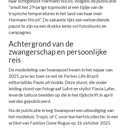
haar echtgenoot
Hermann Nicoli
. Volgens de publicatie
“smult het 29‑jarige topmodel al een tijdje van de
tropische temperaturen in het land van haar man
Hermann Nicoli”. De vakantie lijkt een welverdiende
pauze te zijn na een drukke lente vol fotoshoots en
campagnes.
Achtergrond van de
zwangerschap en persoonlijke
reis
De mededeling van Swanepoel kwam in het najaar van
2025, precies toen ze net de
Forbes Life Brazil
editorial
São Paulo
afrondde. Deze shoot, die onder
leiding stond van fotograaf Lufré en stylist Flavia Lafer,
leverde talloze beelden op die in het tijdschrift in april
werden gepubliceerd.
Na de publicatie kreeg Swanepoel een uitnodiging van
het modehuis
Tropic of C
voor hun herfstcollectie. In een
artikel van Fashion Gone Rogue op 16 oktober 2025