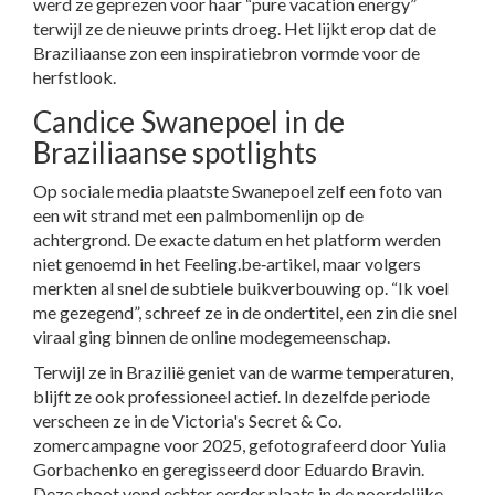
werd ze geprezen voor haar “pure vacation energy”
terwijl ze de nieuwe prints droeg. Het lijkt erop dat de
Braziliaanse zon een inspiratiebron vormde voor de
herfstlook.
Candice Swanepoel in de
Braziliaanse spotlights
Op sociale media plaatste Swanepoel zelf een foto van
een wit strand met een palmbomenlijn op de
achtergrond. De exacte datum en het platform werden
niet genoemd in het Feeling.be‑artikel, maar volgers
merkten al snel de subtiele buikverbouwing op. “Ik voel
me gezegend”, schreef ze in de ondertitel, een zin die snel
viraal ging binnen de online modegemeenschap.
Terwijl ze in Brazilië geniet van de warme temperaturen,
blijft ze ook professioneel actief. In dezelfde periode
verscheen ze in de
Victoria's Secret & Co.
zomercampagne voor 2025, gefotografeerd door Yulia
Gorbachenko en geregisseerd door Eduardo Bravin.
Deze shoot vond echter eerder plaats in de noordelijke