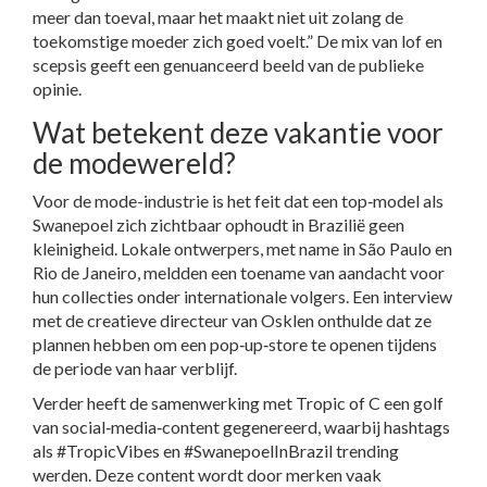
meer dan toeval, maar het maakt niet uit zolang de
toekomstige moeder zich goed voelt.” De mix van lof en
scepsis geeft een genuanceerd beeld van de publieke
opinie.
Wat betekent deze vakantie voor
de modewereld?
Voor de mode-industrie is het feit dat een top‑model als
Swanepoel zich zichtbaar ophoudt in Brazilië geen
kleinigheid. Lokale ontwerpers, met name in São Paulo en
Rio de Janeiro, meldden een toename van aandacht voor
hun collecties onder internationale volgers. Een interview
met de creatieve directeur van
Osklen
onthulde dat ze
plannen hebben om een pop‑up‑store te openen tijdens
de periode van haar verblijf.
Verder heeft de samenwerking met
Tropic of C
een golf
van social‑media‑content gegenereerd, waarbij hashtags
als #TropicVibes en #SwanepoelInBrazil trending
werden. Deze content wordt door merken vaak