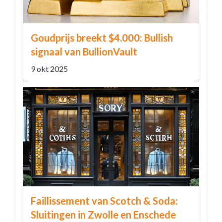
Goudprijs breekt $4.000: Bullish
signaal van BullionVault
9 okt 2025
Faillissement van Scotch & Soda:
Sluitingen in Zwolle en Enschede