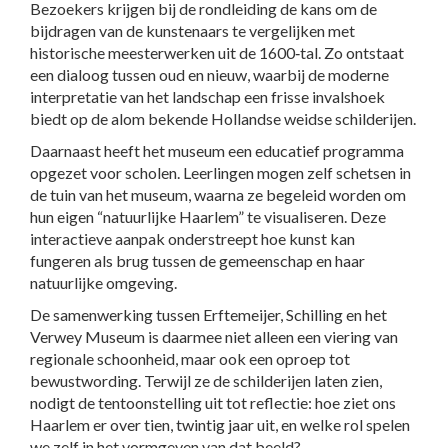
Bezoekers krijgen bij de rondleiding de kans om de
bijdragen van de kunstenaars te vergelijken met
historische meesterwerken uit de 1600‑tal. Zo ontstaat
een dialoog tussen oud en nieuw, waarbij de moderne
interpretatie van het landschap een frisse invalshoek
biedt op de alom bekende Hollandse weidse schilderijen.
Daarnaast heeft het museum een educatief programma
opgezet voor scholen. Leerlingen mogen zelf schetsen in
de tuin van het museum, waarna ze begeleid worden om
hun eigen “natuurlijke Haarlem” te visualiseren. Deze
interactieve aanpak onderstreept hoe kunst kan
fungeren als brug tussen de gemeenschap en haar
natuurlijke omgeving.
De samenwerking tussen Erftemeijer, Schilling en het
Verwey Museum is daarmee niet alleen een viering van
regionale schoonheid, maar ook een oproep tot
bewustwording. Terwijl ze de schilderijen laten zien,
nodigt de tentoonstelling uit tot reflectie: hoe ziet ons
Haarlem er over tien, twintig jaar uit, en welke rol spelen
we zelf in het vormgeven van dat beeld?