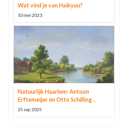
Wat vind je van Haikyuu?
10 mei 2023
Natuurlijk Haarlem: Antoon
Erftemeijer en Otto Schilling
brengen groene landschappen tot
25 sep 2025
leven