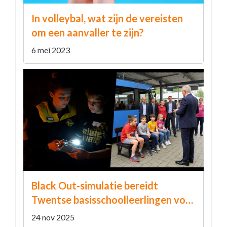
In volleybal, wat zijn de vereisten
om een aanvaller te zijn?
6 mei 2023
Black Out-simulatie bereidt
Twentse basisschoolleerlingen voor
op stroomstoring
24 nov 2025