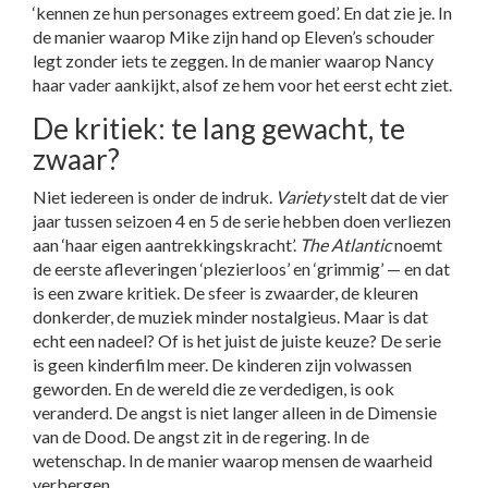
‘kennen ze hun personages extreem goed’. En dat zie je. In
de manier waarop Mike zijn hand op Eleven’s schouder
legt zonder iets te zeggen. In de manier waarop Nancy
haar vader aankijkt, alsof ze hem voor het eerst echt ziet.
De kritiek: te lang gewacht, te
zwaar?
Niet iedereen is onder de indruk.
Variety
stelt dat de vier
jaar tussen seizoen 4 en 5 de serie hebben doen verliezen
aan ‘haar eigen aantrekkingskracht’.
The Atlantic
noemt
de eerste afleveringen ‘plezierloos’ en ‘grimmig’ — en dat
is een zware kritiek. De sfeer is zwaarder, de kleuren
donkerder, de muziek minder nostalgieus. Maar is dat
echt een nadeel? Of is het juist de juiste keuze? De serie
is geen kinderfilm meer. De kinderen zijn volwassen
geworden. En de wereld die ze verdedigen, is ook
veranderd. De angst is niet langer alleen in de Dimensie
van de Dood. De angst zit in de regering. In de
wetenschap. In de manier waarop mensen de waarheid
verbergen.