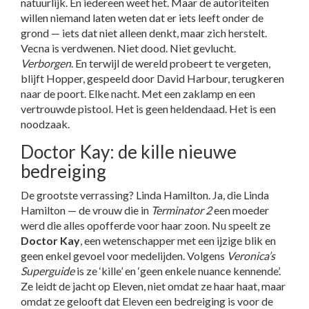
natuurlijk. En iedereen weet het. Maar de autoriteiten
willen niemand laten weten dat er iets leeft onder de
grond — iets dat niet alleen denkt, maar zich herstelt.
Vecna is verdwenen. Niet dood. Niet gevlucht.
Verborgen
. En terwijl de wereld probeert te vergeten,
blijft Hopper, gespeeld door David Harbour, terugkeren
naar de poort. Elke nacht. Met een zaklamp en een
vertrouwde pistool. Het is geen heldendaad. Het is een
noodzaak.
Doctor Kay: de kille nieuwe
bedreiging
De grootste verrassing?
Linda Hamilton
. Ja, die Linda
Hamilton — de vrouw die in
Terminator 2
een moeder
werd die alles opofferde voor haar zoon. Nu speelt ze
Doctor Kay
, een wetenschapper met een ijzige blik en
geen enkel gevoel voor medelijden. Volgens
Veronica’s
Superguide
is ze ‘kille’ en ‘geen enkele nuance kennende’.
Ze leidt de jacht op Eleven, niet omdat ze haar haat, maar
omdat ze gelooft dat Eleven een bedreiging is voor de