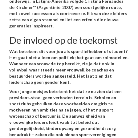
onderwijs. In Latijns‑Amerika volgde
Cristina Fernández
de Kirchner** (Argentinië, 2007) een soortgelijke route,
met zowel successen als controverse. Elk van deze leiders
zette een eigen stempel en liet een erfenis die nieuwe
generaties inspireert.
De invloed op de toekomst
Wat betekent dit voor jou als sportliefhebber of student?
Het gaat niet alleen om politiek; het gaat om rolmodellen.
Wanneer een vrouw de top bereikt, zie je dat ook in
volleybal, waar steeds meer vrouwelijke coaches en
bestuurders worden aangesteld. Het laat zien dat
leiderschap geen gender kent.
Voor jonge meisjes betekent het dat ze nu zien dat een
president‑stoel geen verboden terrein is. Scholen en
sportclubs gebruiken deze voorbeelden om girls te
motiveren hun ambities na te jagen, of het nu sport,
wetenschap of bestuur is. De aanwezigheid van
vrouwelijke leiders leidt vaak tot beleid dat
gendergelijkheid, kinderopvang en gezondheidszorg
benadrukt – zaken die ook binnen sportverenigingen