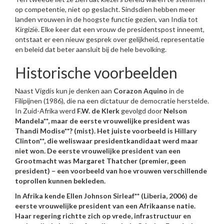
op competentie, niet op geslacht. Sindsdien hebben meer
landen vrouwen in de hoogste functie gezien, van India tot
Kirgizië. Elke keer dat een vrouw de presidentspost inneemt,
ontstaat er een nieuw gesprek over gelijkheid, representatie
en beleid dat beter aansluit bij de hele bevolking.
Historische voorbeelden
Naast Vigdís kun je denken aan
Corazon Aquino
in de
Filipijnen (1986), die na een dictatuur de democratie herstelde.
In Zuid-Afrika werd
F.W. de Klerk
gevolgd door
Nelson
Mandela**, maar de eerste vrouwelijke president was
Thandi Modise**? (mist). Het juiste voorbeeld is
Hillary
Clinton**, die weliswaar presidentkandidaat werd maar
niet won. De eerste vrouwelijke president van een
Grootmacht was
Margaret Thatcher
(premier, geen
president) – een voorbeeld van hoe vrouwen verschillende
toprollen kunnen bekleden.
In Afrika kende
Ellen Johnson Sirleaf** (Liberia, 2006) de
eerste vrouwelijke president van een Afrikaanse natie.
Haar regering richtte zich op vrede, infrastructuur en