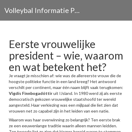
Volleybal Informatie Portaal
Eerste vrouwelijke
president – wie, waarom
en wat betekent het?
Je vraagt je misschien af: wie was de allereerste vrouw die de
hoogste politieke functie in een land kreeg? Het antwoord
verschilt per continent, maar één naam blijft vaak terugkomen:
Vigdís Finnbogadóttir
uit IJsland. In 1980 werd zij als eerste
democratisch gekozen vrouwelijke staatshoofd ter wereld
aangesteld. Haar verkiezing was een mijlpaal die liet zien dat
vrouwen net zo capabel zijn in het leiden van een natie.
Waarom was haar overwinning zo belangrijk? Ten eerste brak
ze een eeuwenlange traditie waarin alleen mannen leidden.
Ten tweede liet ze zien dat kiezers bereid waren te stemmen