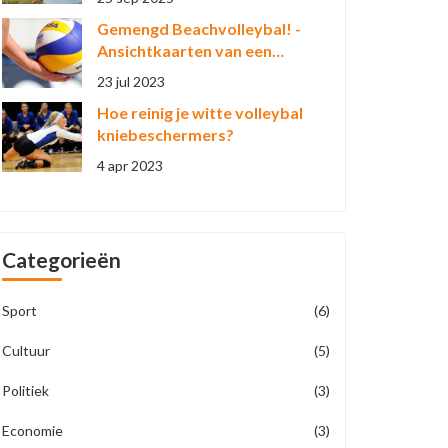
landschappen tot leven
Gemengd Beachvolleybal! -
Ansichtkaarten van een
Roadie?
23 jul 2023
Hoe reinig je witte volleybal
kniebeschermers?
4 apr 2023
Categorieën
Sport
(6)
Cultuur
(5)
Politiek
(3)
Economie
(3)