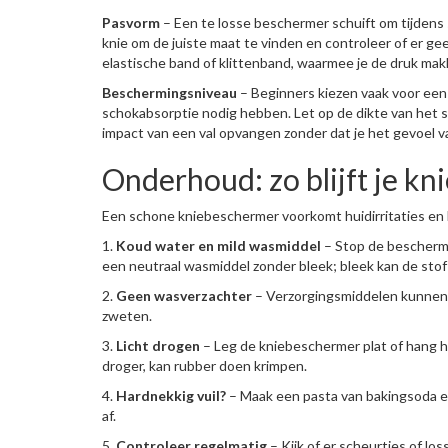
Pasvorm
– Een te losse beschermer schuift om tijdens 
knie om de juiste maat te vinden en controleer of er 
elastische band of klittenband, waarmee je de druk makk
Beschermingsniveau
– Beginners kiezen vaak voor een
schokabsorptie nodig hebben. Let op de dikte van het 
impact van een val opvangen zonder dat je het gevoel van
Onderhoud: zo blijft je kn
Een schone kniebeschermer voorkomt huidirritaties en 
1.
Koud water en mild wasmiddel
– Stop de bescherme
een neutraal wasmiddel zonder bleek; bleek kan de sto
2.
Geen wasverzachter
– Verzorgingsmiddelen kunnen 
zweten.
3.
Licht drogen
– Leg de kniebeschermer plat of hang h
droger, kan rubber doen krimpen.
4.
Hardnekkig vuil?
– Maak een pasta van bakingsoda en
af.
5.
Controleer regelmatig
– Kijk of er scheurtjes of lo