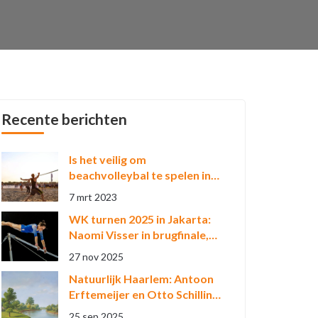
Recente berichten
Is het veilig om
beachvolleybal te spelen in
het zwembad?
7 mrt 2023
WK turnen 2025 in Jakarta:
Naomi Visser in brugfinale,
eerste
27 nov 2025
wereldkampioenschappen in
Natuurlijk Haarlem: Antoon
Indonesië
Erftemeijer en Otto Schilling
brengen groene
25 sep 2025