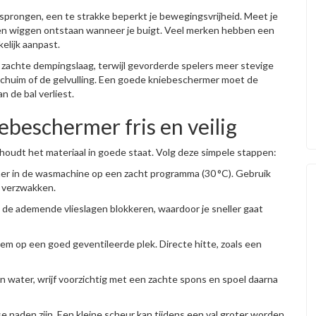
sprongen, een te strakke beperkt je bewegingsvrijheid. Meet je
geen wiggen ontstaan wanneer je buigt. Veel merken hebben een
elijk aanpast.
 zachte dempingslaag, terwijl gevorderde spelers meer stevige
schuim of de gelvulling. Een goede kniebeschermer moet de
 de bal verliest.
iebeschermer fris en veilig
houdt het materiaal in goede staat. Volg deze simpele stappen:
r in de wasmachine op een zacht programma (30 °C). Gebruik
f verzwakken.
de ademende vlieslagen blokkeren, waardoor je sneller gaat
em op een goed geventileerde plek. Directe hitte, zoals een
 water, wrijf voorzichtig met een zachte spons en spoel daarna
sse naden zijn. Een kleine scheur kan tijdens een val groter worden