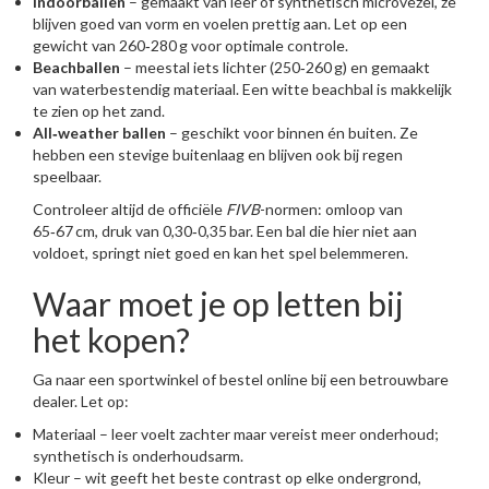
Indoorballen
– gemaakt van leer of synthetisch microvezel, ze
blijven goed van vorm en voelen prettig aan. Let op een
gewicht van 260‑280 g voor optimale controle.
Beachballen
– meestal iets lichter (250‑260 g) en gemaakt
van waterbestendig materiaal. Een witte beachbal is makkelijk
te zien op het zand.
All‑weather ballen
– geschikt voor binnen én buiten. Ze
hebben een stevige buitenlaag en blijven ook bij regen
speelbaar.
Controleer altijd de officiële
FIVB
-normen: omloop van
65‑67 cm, druk van 0,30‑0,35 bar. Een bal die hier niet aan
voldoet, springt niet goed en kan het spel belemmeren.
Waar moet je op letten bij
het kopen?
Ga naar een sportwinkel of bestel online bij een betrouwbare
dealer. Let op:
Materiaal – leer voelt zachter maar vereist meer onderhoud;
synthetisch is onderhoudsarm.
Kleur – wit geeft het beste contrast op elke ondergrond,