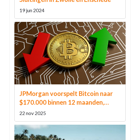
19 jun 2024
JPMorgan voorspelt Bitcoin naar
$170.000 binnen 12 maanden,
ondanks koersdaling naar $93.000
22 nov 2025