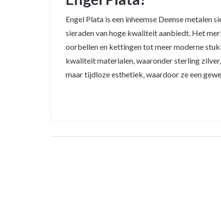
Engel Plata is een inheemse Deense metalen si
sieraden van hoge kwaliteit aanbiedt. Het merk
oorbellen en kettingen tot meer moderne stu
kwaliteit materialen, waaronder sterling zilve
maar tijdloze esthetiek, waardoor ze een geweld
Sieraden van Engel Plata zijn betaalbaar en 
Kies uit een grote selectie prachtige sieraden di