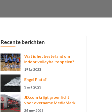
Recente berichten
Wat is het beste land om
indoor volleybal te spelen?
19 jul 2023
Engel Plata?
3 mrt 2023
JD.com krijgt groen licht
voor overname MediaMarkt
en Saturn
26 nov 2025