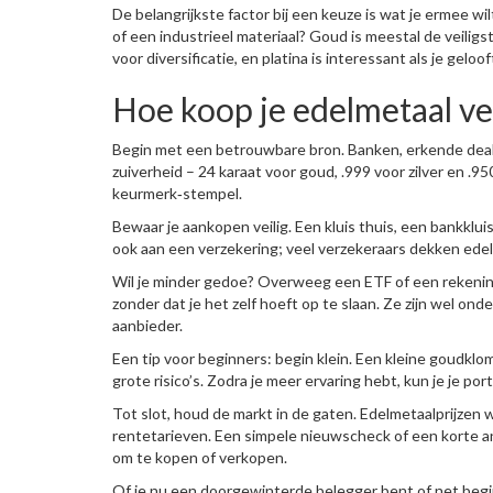
De belangrijkste factor bij een keuze is wat je ermee wi
of een industrieel materiaal? Goud is meestal de veiligs
voor diversificatie, en platina is interessant als je gelo
Hoe koop je edelmetaal vei
Begin met een betrouwbare bron. Banken, erkende deal
zuiverheid – 24 karaat voor goud, .999 voor zilver en .950
keurmerk‑stempel.
Bewaar je aankopen veilig. Een kluis thuis, een bankklui
ook aan een verzekering; veel verzekeraars dekken edelm
Wil je minder gedoe? Overweeg een ETF of een rekening
zonder dat je het zelf hoeft op te slaan. Ze zijn wel on
aanbieder.
Een tip voor beginners: begin klein. Een kleine goudkl
grote risico’s. Zodra je meer ervaring hebt, kun je je port
Tot slot, houd de markt in de gaten. Edelmetaalprijzen 
rentetarieven. Een simpele nieuwscheck of een korte a
om te kopen of verkopen.
Of je nu een doorgewinterde belegger bent of net begint