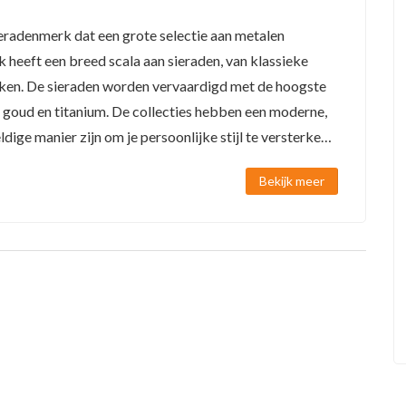
eradenmerk dat een grote selectie aan metalen
 heeft een breed scala aan sieraden, van klassieke
kken. De sieraden worden vervaardigd met de hoogste
r, goud en titanium. De collecties hebben een moderne,
ige manier zijn om je persoonlijke stijl te versterken.
worden geproduceerd met de grootste zorg en aandacht.
Bekijk meer
e passen bij je persoonlijke stijl.