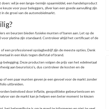
lt doen: wil je een lange‑termijn spaarmiddel, een handelsproduct
te keuze voor puur beleggers, zilver kan een goede aanvulling zijn
oft in de groei van de automobielmarkt.
lig?
ers en beurzen bieden fysieke munten of baren aan. Let op de
 voor platina zijn standaard. Controleer altijd het certificaat of de
s of een professioneel opslagbedrijf zijn de meeste opties. Denk
etaal in een kluis tegen diefstal of brand.
‑belegging. Deze producten volgen de prijs van het edelmetaal
derhevig aan beursrisico’s, dus controleer de kosten en de
omp of een paar munten geven je een gevoel voor de markt zonder
folio uitbreiden.
worden beïnvloed door inflatie, geopolitieke gebeurtenissen en
nalyse van de markt kan je helpen een beter moment te kiezen
, het belangrijkste is om je goed te informeren en niet te veel