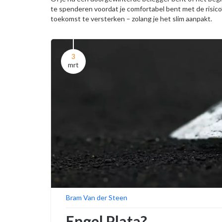
te spenderen voordat je comfortabel bent met de risico’s
toekomst te versterken – zolang je het slim aanpakt.
3
mrt
Bram Van der Steen
Engel Plata?