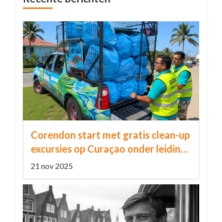
Corendon start met gratis clean-up
excursies op Curaçao onder leiding
van Kunuku Man
21 nov 2025