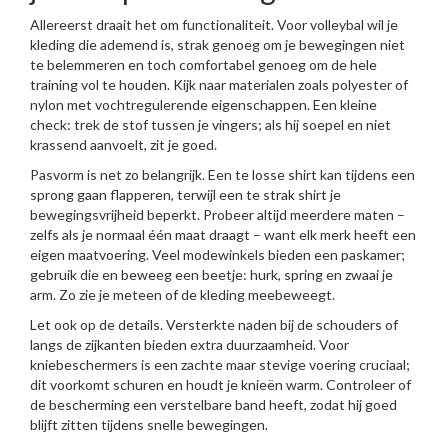
Allereerst draait het om functionaliteit. Voor volleybal wil je
kleding die ademend is, strak genoeg om je bewegingen niet
te belemmeren en toch comfortabel genoeg om de hele
training vol te houden. Kijk naar materialen zoals polyester of
nylon met vochtregulerende eigenschappen. Een kleine
check: trek de stof tussen je vingers; als hij soepel en niet
krassend aanvoelt, zit je goed.
Pasvorm is net zo belangrijk. Een te losse shirt kan tijdens een
sprong gaan flapperen, terwijl een te strak shirt je
bewegingsvrijheid beperkt. Probeer altijd meerdere maten –
zelfs als je normaal één maat draagt – want elk merk heeft een
eigen maatvoering. Veel modewinkels bieden een paskamer;
gebruik die en beweeg een beetje: hurk, spring en zwaai je
arm. Zo zie je meteen of de kleding mee­beweegt.
Let ook op de details. Versterkte naden bij de schouders of
langs de zijkanten bieden extra duurzaamheid. Voor
kniebeschermers is een zachte maar stevige voering cruciaal;
dit voorkomt schuren en houdt je knieën warm. Controleer of
de bescherming een verstelbare band heeft, zodat hij goed
blijft zitten tijdens snelle bewegingen.