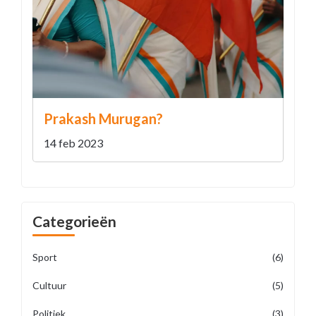
Prakash Murugan?
14 feb 2023
Categorieën
Sport
(6)
Cultuur
(5)
Politiek
(3)