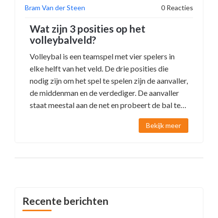
Bram Van der Steen
0 Reacties
Wat zijn 3 posities op het
volleybalveld?
Volleybal is een teamspel met vier spelers in
elke helft van het veld. De drie posities die
nodig zijn om het spel te spelen zijn de aanvaller,
de middenman en de verdediger. De aanvaller
staat meestal aan de net en probeert de bal te
scoren. De middenman staat meestal aan de
Bekijk meer
zijkant van het veld en is verantwoordelijk voor
het verdedigen. De verdediger staat meestal
aan de achterkant van het veld en verdedigt het
veld. Elk van deze posities heeft een belangrijke
rol om het spel te spelen. Volleybal is een
geweldig teamspel, en om te spelen heb je drie
Recente berichten
posities nodig: de aanvaller, de middenman en
de verdediger. De aanvaller staat meestal aan