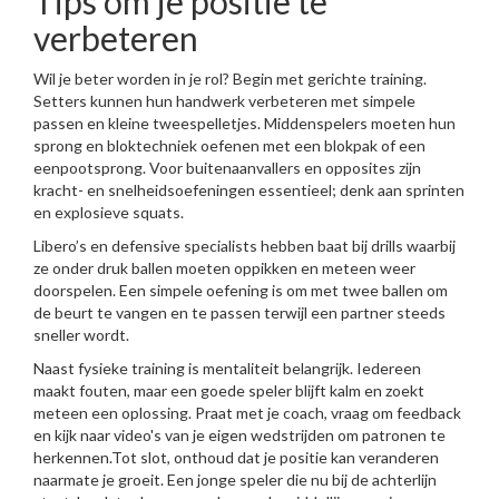
Tips om je positie te
verbeteren
Wil je beter worden in je rol? Begin met gerichte training.
Setters kunnen hun handwerk verbeteren met simpele
passen en kleine tweespelletjes. Middenspelers moeten hun
sprong en bloktechniek oefenen met een blokpak of een
eenpootsprong. Voor buitenaanvallers en opposites zijn
kracht- en snelheidsoefeningen essentieel; denk aan sprinten
en explosieve squats.
Libero’s en defensive specialists hebben baat bij drills waarbij
ze onder druk ballen moeten oppikken en meteen weer
doorspelen. Een simpele oefening is om met twee ballen om
de beurt te vangen en te passen terwijl een partner steeds
sneller wordt.
Naast fysieke training is mentaliteit belangrijk. Iedereen
maakt fouten, maar een goede speler blijft kalm en zoekt
meteen een oplossing. Praat met je coach, vraag om feedback
en kijk naar video's van je eigen wedstrijden om patronen te
herkennen.Tot slot, onthoud dat je positie kan veranderen
naarmate je groeit. Een jonge speler die nu bij de achterlijn