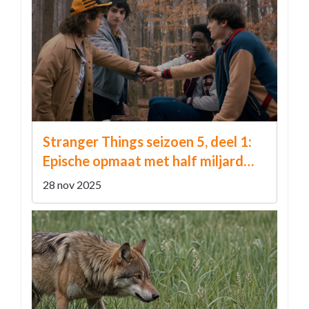
Stranger Things seizoen 5, deel 1:
Epische opmaat met half miljard
dollar budget en nieuwe vijand
28 nov 2025