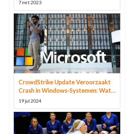
7 mrt 2023
CrowdStrike Update Veroorzaakt
Crash in Windows-Systemen: Wat
Je Moet Weten
19 jul 2024