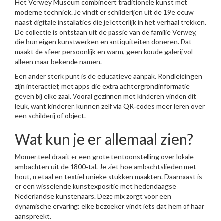
Het Verwey Museum combineert traditionele kunst met
moderne techniek. Je vindt er schilderijen uit de 19e eeuw
naast digitale installaties die je letterlijk in het verhaal trekken.
De collectie is ontstaan uit de passie van de familie Verwey,
die hun eigen kunstwerken en antiquiteiten doneren. Dat
maakt de sfeer persoonlijk en warm, geen koude galerij vol
alleen maar bekende namen.
Een ander sterk punt is de educatieve aanpak. Rondleidingen
zijn interactief, met apps die extra achtergrondinformatie
geven bij elke zaal. Vooral gezinnen met kinderen vinden dit
leuk, want kinderen kunnen zelf via QR‑codes meer leren over
een schilderij of object.
Wat kun je er allemaal zien?
Momenteel draait er een grote tentoonstelling over lokale
ambachten uit de 1800‑tal. Je ziet hoe ambachtslieden met
hout, metaal en textiel unieke stukken maakten. Daarnaast is
er een wisselende kunstexpositie met hedendaagse
Nederlandse kunstenaars. Deze mix zorgt voor een
dynamische ervaring: elke bezoeker vindt iets dat hem of haar
aanspreekt.