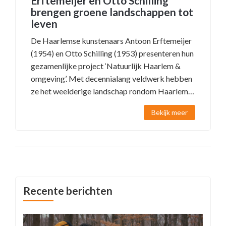
Erftemeijer en Otto Schilling
brengen groene landschappen tot
leven
De Haarlemse kunstenaars Antoon Erftemeijer
(1954) en Otto Schilling (1953) presenteren hun
gezamenlijke project ‘Natuurlijk Haarlem &
omgeving’. Met decennialang veldwerk hebben
ze het weelderige landschap rondom Haarlem
vastgelegd in schilderijen en tekeningen. De
Bekijk meer
Verwey Museum Haarlem zet de werken
tentoon, waarmee een lange traditie van
landschapsdocumentatie wordt voortgezet.
Recente berichten