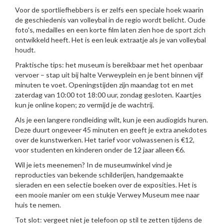
Voor de sportliefhebbers is er zelfs een speciale hoek waarin
de geschiedenis van volleybal in de regio wordt belicht. Oude
foto's, medailles en een korte film laten zien hoe de sport zich
ontwikkeld heeft. Het is een leuk extraatje als je van volleybal
houdt.
Praktische tips: het museum is bereikbaar met het openbaar
vervoer – stap uit bij halte Verweyplein en je bent binnen vijf
minuten te voet. Openingstijden zijn maandag tot en met
zaterdag van 10:00 tot 18:00 uur, zondag gesloten. Kaartjes
kun je online kopen; zo vermijd je de wachtrij.
Als je een langere rondleiding wilt, kun je een audiogids huren.
Deze duurt ongeveer 45 minuten en geeft je extra anekdotes
over de kunstwerken. Het tarief voor volwassenen is €12,
voor studenten en kinderen onder de 12 jaar alleen €6.
Wil je iets meenemen? In de museumwinkel vind je
reproducties van bekende schilderijen, handgemaakte
sieraden en een selectie boeken over de exposities. Het is
een mooie manier om een stukje Verwey Museum mee naar
huis te nemen.
Tot slot: vergeet niet je telefoon op stil te zetten tijdens de