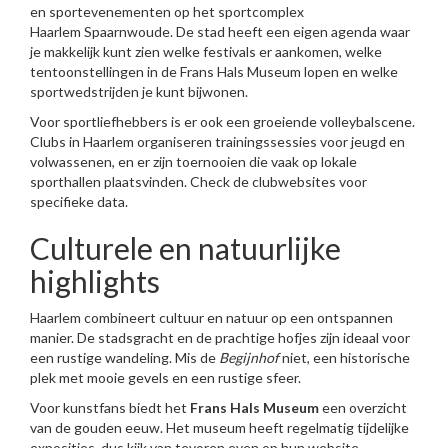
en sportevenementen op het sportcomplex
Haarlem Spaarnwoude. De stad heeft een eigen agenda waar
je makkelijk kunt zien welke festivals er aankomen, welke
tentoonstellingen in de Frans Hals Museum lopen en welke
sportwedstrijden je kunt bijwonen.
Voor sportliefhebbers is er ook een groeiende volleybalscene.
Clubs in Haarlem organiseren trainingssessies voor jeugd en
volwassenen, en er zijn toernooien die vaak op lokale
sporthallen plaatsvinden. Check de clubwebsites voor
specifieke data.
Culturele en natuurlijke
highlights
Haarlem combineert cultuur en natuur op een ontspannen
manier. De stadsgracht en de prachtige hofjes zijn ideaal voor
een rustige wandeling. Mis de
Begijnhof
niet, een historische
plek met mooie gevels en een rustige sfeer.
Voor kunstfans biedt het
Frans Hals Museum
een overzicht
van de gouden eeuw. Het museum heeft regelmatig tijdelijke
exposities, dus kijk van tevoren even op hun website.